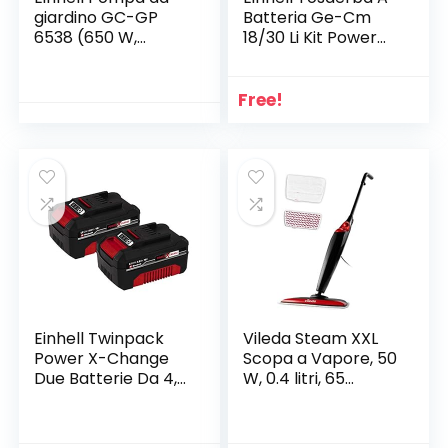
giardino GC-GP
Batteria Ge-Cm
6538 (650 W,
18/30 Li Kit Power
pressione 3,6 bar,
X-Change 18 V, 60.5
portata 3.800 l/h,
x 39.5 x 37.5 Cm,
vite di riempimento
Rosso Nero
Free!
dell’acqua, vite di
scarico dell’acqua,
maniglia di
trasporto)
Einhell Twinpack
Vileda Steam XXL
Power X-Change
Scopa a Vapore, 50
Due Batterie Da 4,0
W, 0.4 litri, 65
Ah, 12 x 7.5 x 7 Cm,
Decibel, Plastica,
Rosso Nero
Rosso/Nero