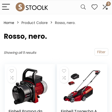
0
Home
Product Colore
‎Rosso, nero.
‎Rosso, nero.
Filter
Showing all 5 results
Einhell Pompa da
Einhell Tosaerba A