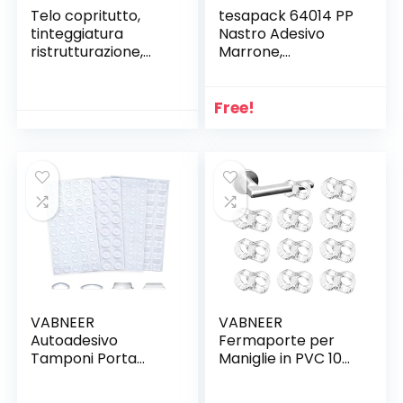
Telo copritutto,
tesapack 64014 PP
tinteggiatura
Nastro Adesivo
ristrutturazione,
Marrone,
nylon polietilene,
Resistente
4×4 metri
all’Invecchiamento
e allo Strappo,
Free!
Silenzioso e
Fortemente
Adesivo,
Confezione da 6
Rotoli, 66 m x 50
mm
VABNEER
VABNEER
Autoadesivo
Fermaporte per
Tamponi Porta
Maniglie in PVC 10
Paraurti, 172 Pz
Pezzi Silicone Anti
Gommini
Protettori Maniglia