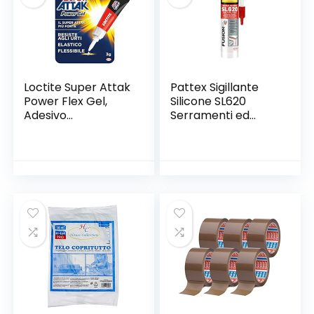
Loctite Super Attak
Pattex Sigillante
Power Flex Gel,
Silicone SL620
Adesivo
Serramenti ed
Trasparente e
Edilizia, Sigillante
Istantaneo
Neutro a Basso
Specifico per
Modulo, Elastico,
Materiali Flessibili,
Resiste alle Muffe,
Colla Resistente in
agli Agenti
Formula Gel per
Atmosferici, ad
Pelle, Gomma e
Acidi e Basi Diluiti,
Cuoio, 1X3G
Cartuccia da 300ml