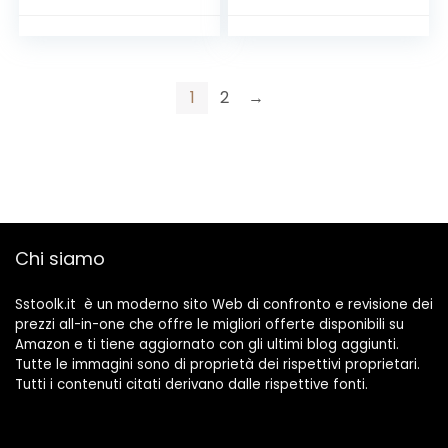
Trasparenti
della
Paracolp,
(Trasparente)
Ammortizzatore di
Colpi Proteggi
Muro, Porte,
1
2
→
Cassetti, Armadi
Chi siamo
Sstoolk.it è un moderno sito Web di confronto e revisione dei
prezzi all-in-one che offre le migliori offerte disponibili su
Amazon e ti tiene aggiornato con gli ultimi blog aggiunti.
Tutte le immagini sono di proprietà dei rispettivi proprietari.
Tutti i contenuti citati derivano dalle rispettive fonti.