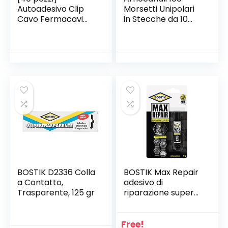
Autoadesivo Clip
Morsetti Unipolari
Cavo Fermacavi
in Stecche da 10
Supporto
Poli , 1.5 mmq
Chesbung- Ganci
Fermacavi
Autoadesivi Con
Adesivo 3M-
Passante per Cavi
da Scrivania, Muro,
Pareti,Trasparente
BOSTIK D2336 Colla
BOSTIK Max Repair
a Contatto,
adesivo di
Trasparente, 125 gr
riparazione super
forte, flessibile, per
incollaggi estremi
8g trasparente
Free!