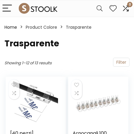
0
Home
Product Colore
‎Trasparente
‎Trasparente
Filter
Showing 1–12 of 13 results
[40 pezzi]
Arnocanali 100