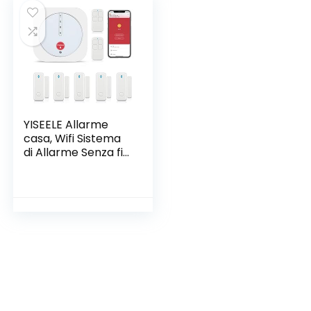
YISEELE Allarme
casa, Wifi Sistema
di Allarme Senza fili,
Antifurto Allarme
per con APP, Kit 9
Pezzi: Hub, Sensori
Finestra,
Telecomandi, per
Appartamento,
Garage, Ufficio,
Lavora con Alexa,
Google