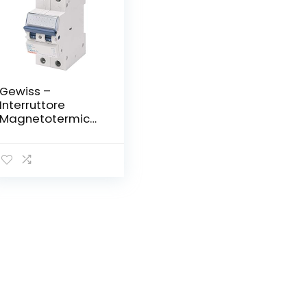
Gewiss –
Interruttore
Magnetotermico
– Mt45 – 1P+N
Curva C 10A – 2
Moduli