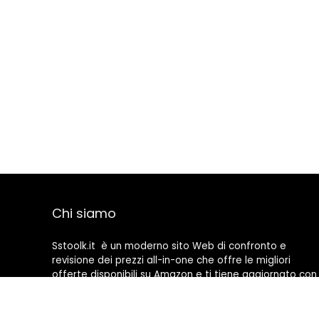
Chi siamo
Sstoolk.it è un moderno sito Web di confronto e
revisione dei prezzi all-in-one che offre le migliori
offerte disponibili su Amazon e ti tiene aggiornato con
gli ultimi blog aggiunti. Tutte le immagini sono di
proprietà dei rispettivi proprietari. Tutti i contenuti
citati derivano dalle rispettive fonti.