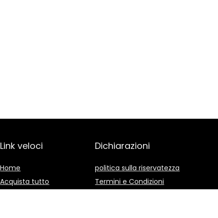
Link veloci
Dichiarazioni
Home
politica sulla riservatezza
Acquista tutto
Termini e Condizioni
Blog
Divulgazione delle
Affiliazioni
I nostri negozi online