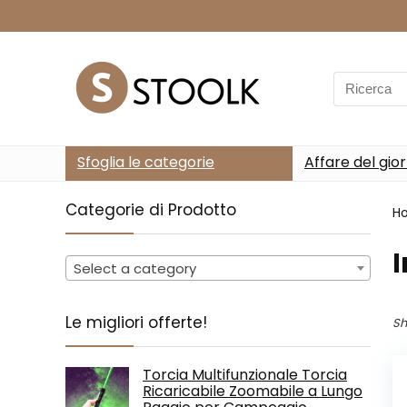
Search
for:
Sfoglia le categorie
Affare del gio
Categorie di Prodotto
H
‎
Select a category
Le migliori offerte!
Sh
Torcia Multifunzionale Torcia
Ricaricabile Zoomabile a Lungo