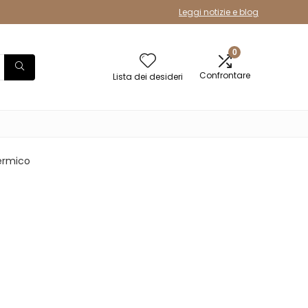
Leggi notizie e blog
0
Confrontare
Lista dei desideri
ermico