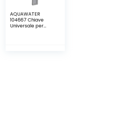
AQUAWATER
104667 Chiave
Universale per
allentare Il
Supporto del Filtro,
grigio