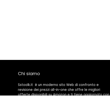
Chi siamo
Sstoolk.it è un moderno sito Web di confronto e
revisione dei prezzi all-in-one che offre le migliori
offerte disponibili su Amazon e ti tiene aggiornato con
gli ultimi blog aggiunti. Tutte le immagini sono di
proprietà dei rispettivi proprietari. Tutti i contenuti
citati derivano dalle rispettive fonti.