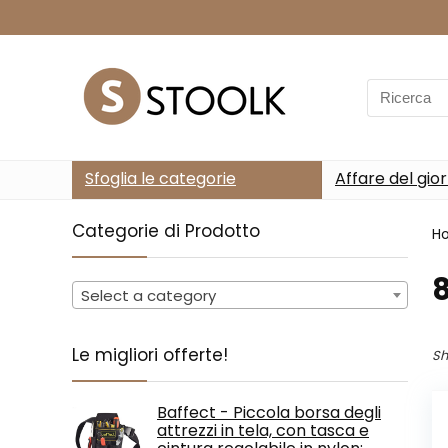
Search
for:
Sfoglia le categorie
Affare del gio
Categorie di Prodotto
H
‎
Select a category
Le migliori offerte!
Sh
Baffect - Piccola borsa degli
attrezzi in tela, con tasca e