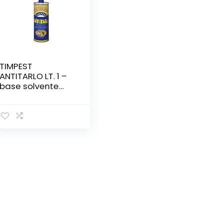
TIMPEST
ANTITARLO LT. 1 –
base solvente
attivo contro tarli,
larve, termiti e
parassiti del
legno – liquido
pronto all’uso