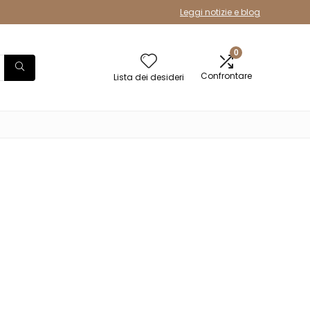
Leggi notizie e blog
0
Confrontare
Lista dei desideri