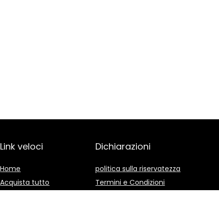
Link veloci
Dichiarazioni
Home
politica sulla riservatezza
Acquista tutto
Termini e Condizioni
Blog
Divulgazione delle
Affiliazioni
I nostri negozi online