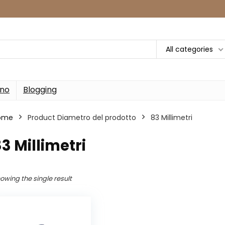
All categories
rno
Blogging
ome
Product Diametro del prodotto
‎83 Millimetri
83 Millimetri
owing the single result