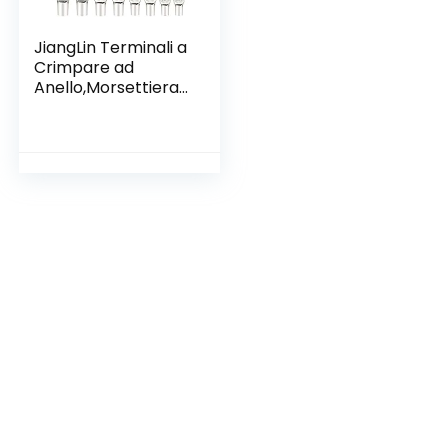
JiangLin Terminali a
Crimpare ad
Anello,Morsettiera
60pz, in scatola,6-
25mm Kit
connettori filo
saldatura batteria.