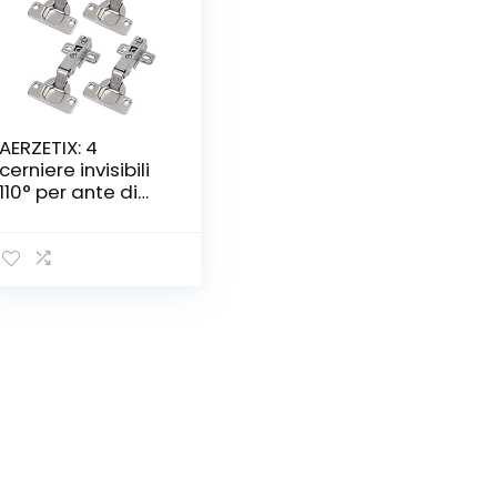
AERZETIX: 4
cerniere invisibili
110° per ante di
mobili a
montaggio
superficiale
Copertura totale
C41037