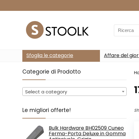
Search
for:
Sfoglia le categorie
Affare del gio
Categorie di Prodotto
H
‎
Select a category
Le migliori offerte!
Sh
Bulk Hardware BH02509 Cuneo
Ferma-Porta Deluxe in Gomma