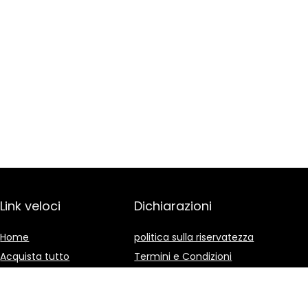
Link veloci
Dichiarazioni
Home
politica sulla riservatezza
Acquista tutto
Termini e Condizioni
Blog
Divulgazione delle
Affiliazioni
I nostri negozi online