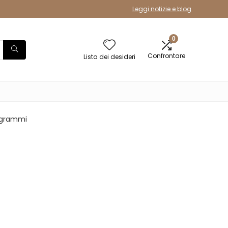
Leggi notizie e blog
0
Confrontare
Lista dei desideri
0 grammi