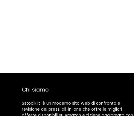
Chi siamo
Sstoolk.it è un moderno sito Web di confronto e
revisione dei prezzi all-in-one che offre le migliori
offerte disponibili su Amazon e ti tiene aggiornato con
gli ultimi blog aggiunti. Tutte le immagini sono di
proprietà dei rispettivi proprietari. Tutti i contenuti
citati derivano dalle rispettive fonti.