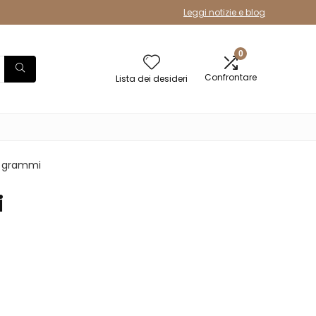
Leggi notizie e blog
0
Confrontare
Lista dei desideri
20 grammi
i