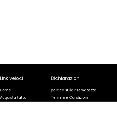
Link veloci
Dichiarazioni
Home
politica sulla riservatezza
Acquista tutto
Termini e Condizioni
Blog
Divulgazione delle
Affiliazioni
I nostri negozi online