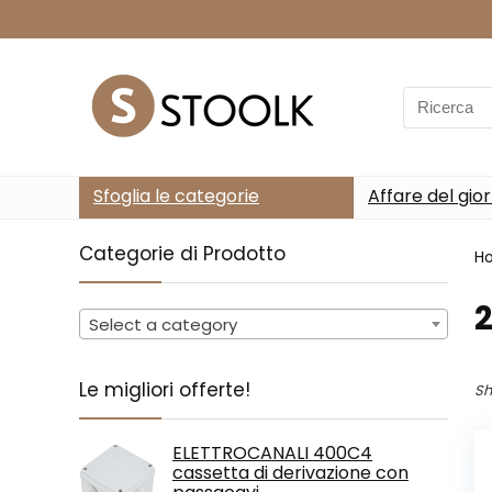
Search
for:
Sfoglia le categorie
Affare del gio
Categorie di Prodotto
H
‎
Select a category
Le migliori offerte!
Sh
ELETTROCANALI 400C4
cassetta di derivazione con