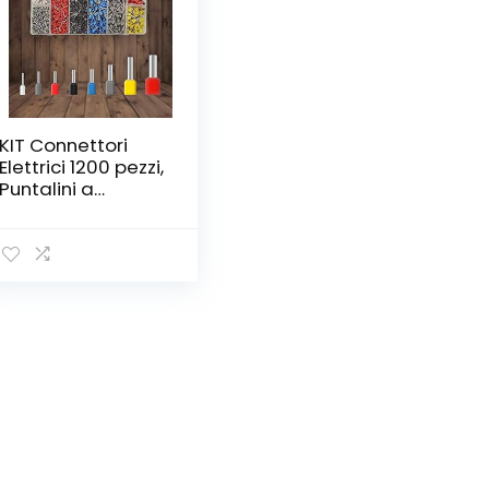
KIT Connettori
Elettrici 1200 pezzi,
Puntalini a
Crimpare,
Capicorda
dimensioni 0,25-
10mm², Terminali
elettrici in PVC,
Connettori per
aggraffare
crimpare
l’estremità dei
cavi