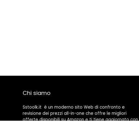
Chi siamo
Sstoolk.it è un moderno sito Web di confronto e
revisione dei prezzi all-in-one che offre le migliori
offerte disponibili su Amazon e ti tiene aggiornato con
gli ultimi blog aggiunti. Tutte le immagini sono di
proprietà dei rispettivi proprietari. Tutti i contenuti
citati derivano dalle rispettive fonti.