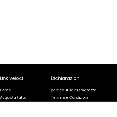
Link veloci
Dichiarazioni
Home
politica sulla riservatezza
Acquista tutto
Termini e Condizioni
Blog
Divulgazione delle
Affiliazioni
I nostri negozi online