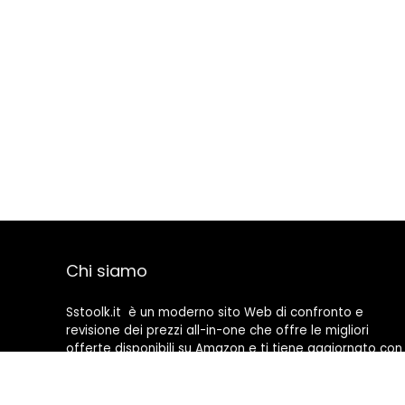
Chi siamo
Sstoolk.it è un moderno sito Web di confronto e
revisione dei prezzi all-in-one che offre le migliori
offerte disponibili su Amazon e ti tiene aggiornato con
gli ultimi blog aggiunti. Tutte le immagini sono di
proprietà dei rispettivi proprietari. Tutti i contenuti
citati derivano dalle rispettive fonti.