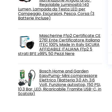
Illuminazione Angolo di 60°
Regolabile Luminosità 140
Lumen, Lampada da Testa LED per
Campeggio, Escursioni, Pesca, Corsa (3
Batterie Incluse)
Mascherine Ffp2 Certificate CE
2761 Ente Certificatore Italiana
ITEC 100% Made In Italy SICURA
AFFIDABILE ITALIANA Ffp2 5
strati BFE ≥99% 50 Pezzi Nere
Bosch Home and Garden
EasyPump-Mini compressore
Elettrico (Batteria 3,0 Ah, 3,6
Volt, Funzione autostop, 150 PSI,
10,3 Bar, LED, Ricaricabile Tramite USB-C, in
Scatola)