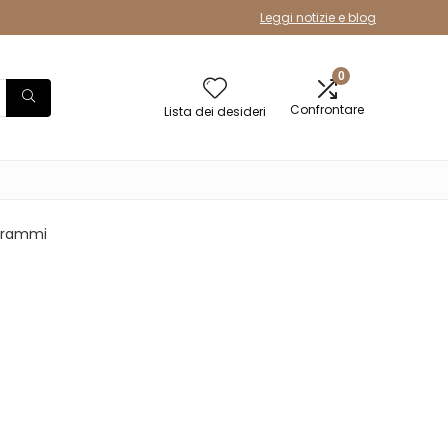
Leggi notizie e blog
0
Confrontare
Lista dei desideri
0 grammi