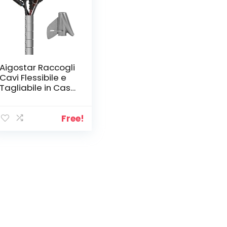
Aigostar Raccogli
Cavi Flessibile e
Tagliabile in Casa
e Ufficio per
Protezione di
Neonati, Animali
Free!
Domestici ed
Elettricità,
Lunghezza 1.5 m,
Diametro 16 mm
per Contenere 3-
5 Cavi, Grigio