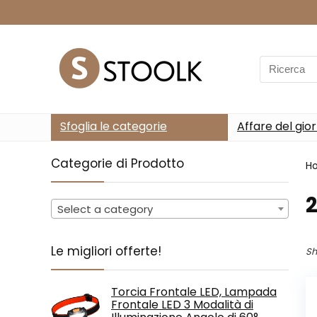
Search
for:
Sfoglia le categorie
Affare del gio
Categorie di Prodotto
H
‎
Select a category
Le migliori offerte!
Sh
Torcia Frontale LED, Lampada
Frontale LED 3 Modalità di