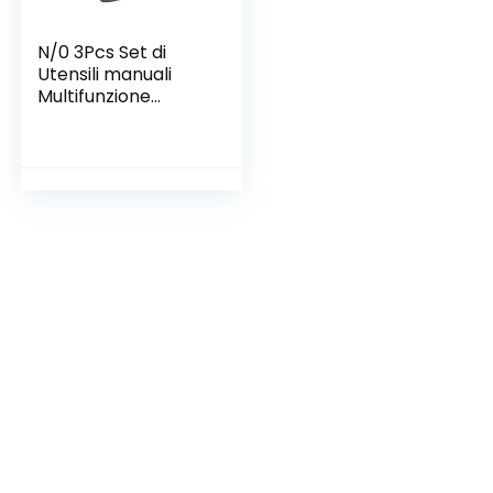
N/0 3Pcs Set di
Utensili manuali
Multifunzione
Attrezzi Giardino
Alta qualità e
Durevole Attrezzi
per Giardinaggio
con Maniglie
Ergonomiche
Regali di
Giardinaggio Ideali
per Donne Uomo