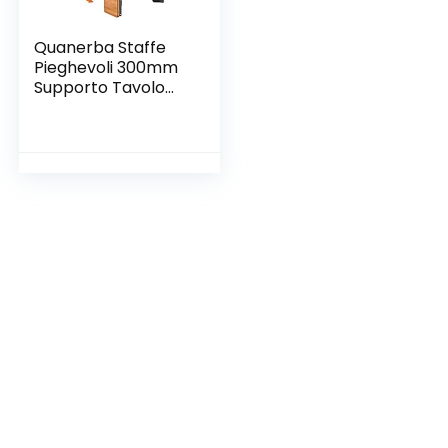
Quanerba Staffe
Pieghevoli 300mm
Supporto Tavolo
Pieghevole,
300mm/12in Staffe
per Mensole
Pesanti, Tavolo
Pieghevole, Carico
Massimo 60kg
(12IN/30cm)