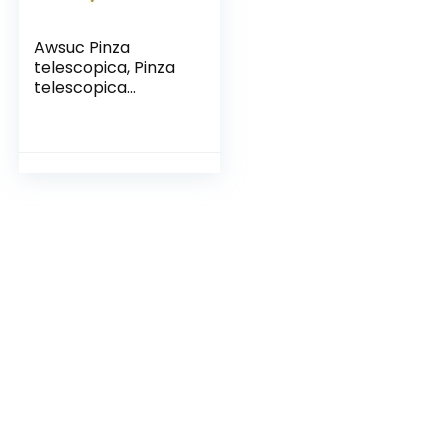
Awsuc Pinza
telescopica, Pinza
telescopica
Pieghevole 82cm,
Reacher Grabber
Tool Pinza
Prensile,Raccoglito
re di immondizia,
Pinza Morsetto in
Gomma
Healthcare
Reaching Aid
Pieghevole