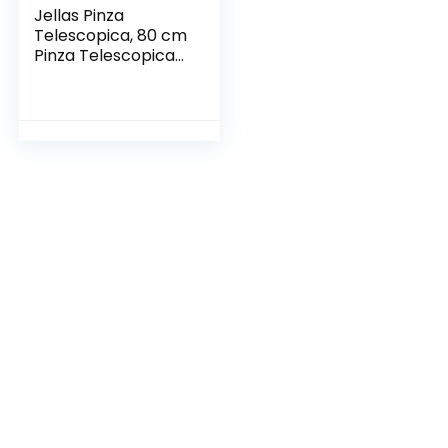
Jellas Pinza
Telescopica, 80 cm
Pinza Telescopica
Pieghevole, Pinza
Prensile,
Raccoglitore di
Immondizia, Pinza
Morsetto in
Gomma (Arancia)