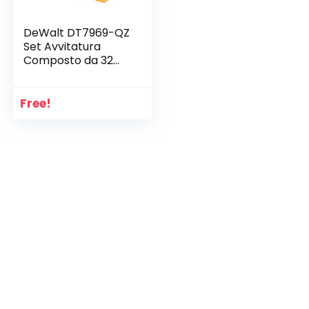
DeWalt DT7969-QZ
Set Avvitatura
Composto da 32
Pezzi Assortiti,
Adattatore
Magnetico 1/4″
Free!