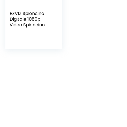
EZVIZ Spioncino
Digitale 1080p
Video Spioncino
Senza Fili con
Monitor 4,3″ Pollici,
Suoneria
Campanello
Integrata, Visione
Notturna,Rilevame
nto Movimento PIR,
Audio
Bidirezionale,Grand
e Angolo