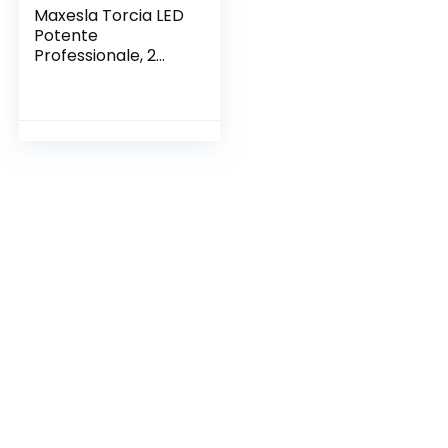
Maxesla Torcia LED
Potente
Professionale, 2
Pezzi Impermeabile
2000 Lumen Super
Luminoso Mini
Torcia Tattica,
Portatile Torcia
Militare Fuoco
Regolabile, Torcia
Potente 5 modalità
di illuminazione