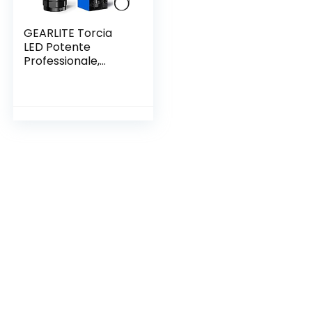
GEARLITE Torcia
LED Potente
Professionale,
10000 Lumen Torcia
Led USB
Ricaricabile con 2
Bottoni,
Impermeabile IP65
Torcia Zoomabile
con 5 modalità per
Campeggio
Escursioni
Emergenza