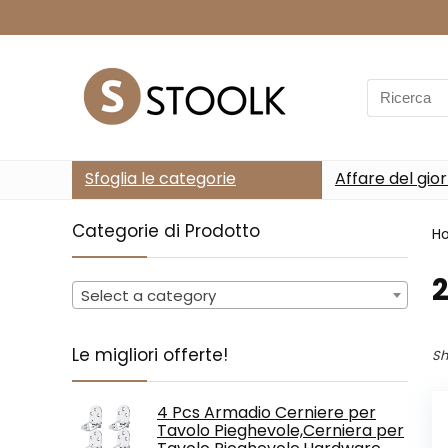
Search
for:
Sfoglia le categorie
Affare del gio
Categorie di Prodotto
H
‎
Select a category
Le migliori offerte!
Sh
4 Pcs Armadio Cerniere per
Tavolo Pieghevole,Cerniera per