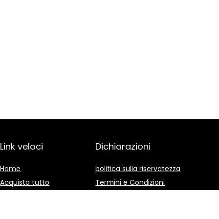
Link veloci
Dichiarazioni
Home
politica sulla riservatezza
Acquista tutto
Termini e Condizioni
Blog
Divulgazione delle
Affiliazioni
I nostri negozi online