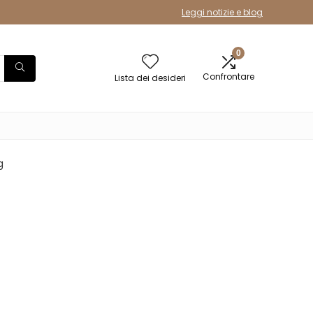
Leggi notizie e blog
0
Confrontare
Lista dei desideri
g