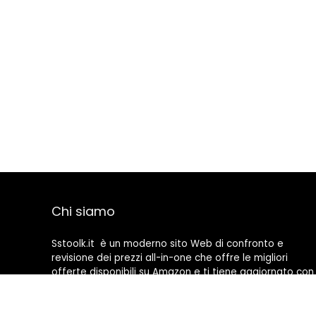
Chi siamo
Sstoolk.it è un moderno sito Web di confronto e
revisione dei prezzi all-in-one che offre le migliori
offerte disponibili su Amazon e ti tiene aggiornato con
gli ultimi blog aggiunti. Tutte le immagini sono di
proprietà dei rispettivi proprietari. Tutti i contenuti
citati derivano dalle rispettive fonti.