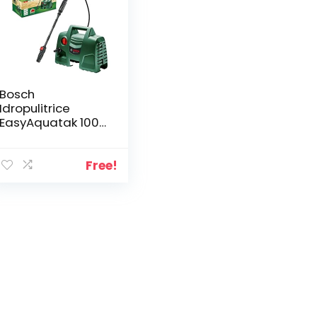
Bosch
Idropulitrice
EasyAquatak 100
Long Lance (1100
W, flessibile da 5
m, portata
Free!
massima: 270 l/h,
ugello con getto
variabile,
confezione in
cartone)