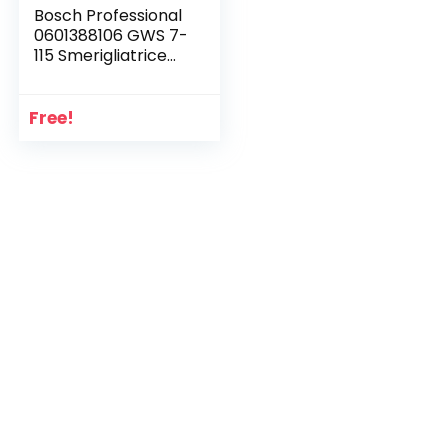
Bosch Professional
0601388106 GWS 7-
115 Smerigliatrice
Angolare, 720 W, 1.8
kg, 115 mm, Blu, 230
V
Free!