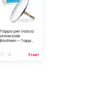
Tappo per Vasca
Universale
Bächlein – Tappo
di Scarico
Cromato in
Ottone Massiccio
Free!
con Guarnizione
di Ricambio, Set
di Scarico per
Vasca da Bagno
Standard che si
adatta
perfettamente