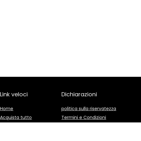
Link veloci
Dichiarazioni
Home
politica sulla riservatezza
Acquista tutto
Termini e Condizioni
Blog
Divulgazione delle
Affiliazioni
I nostri negozi online