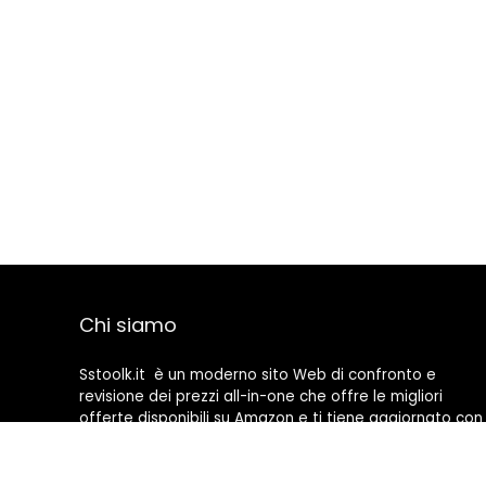
Chi siamo
Sstoolk.it è un moderno sito Web di confronto e
revisione dei prezzi all-in-one che offre le migliori
offerte disponibili su Amazon e ti tiene aggiornato con
gli ultimi blog aggiunti. Tutte le immagini sono di
proprietà dei rispettivi proprietari. Tutti i contenuti
citati derivano dalle rispettive fonti.