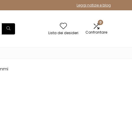
Leggi notizie e blog
0
Confrontare
Lista dei desideri
rammi