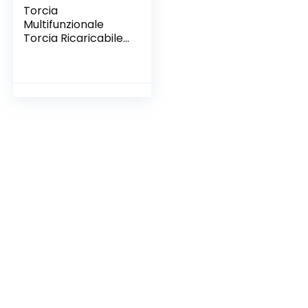
Torcia
Multifunzionale
Torcia Ricaricabile
Zoomabile a Lungo
Raggio per
Campeggio
Escursionismo
Caccia Astronomia
Sopravvivenza
Allenamento Nero