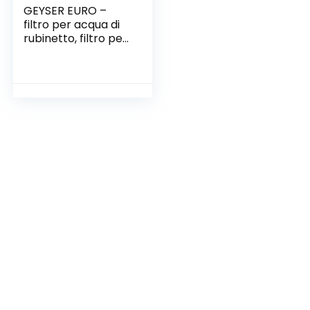
GEYSER EURO –
filtro per acqua di
rubinetto, filtro per
acqua, filtro per
rubinetto con
materiale unico
Aragon, sistema di
filtraggio dell’acqua
altamente
efficiente