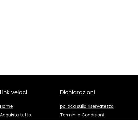
Link veloci
Dichiarazioni
Home
politica sulla riservatezza
Acquista tutto
Termini e Condizioni
Blog
Divulgazione delle
Affiliazioni
I nostri negozi online