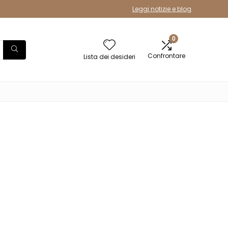
Leggi notizie e blog
0
Confrontare
Lista dei desideri