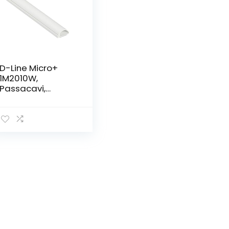
D-Line Micro+
1M2010W,
Passacavi,
Canalina
Passacavi,
Canalina
Copricavi,
Canalina
Passacavi
Pavimento – 20 x
10 mm – 1 m
Lunghezza –
Bianco