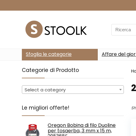
Search
for:
Sfoglia le categorie
Affare del gio
Categorie di Prodotto
H
Select a category
Le migliori offerte!
Sh
Oregon Bobina di filo Duoline
per tosaerba, 3 mm x 15 m,