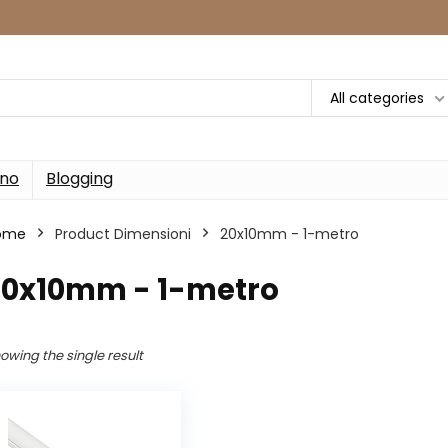
All categories
rno
Blogging
ome
Product Dimensioni
‎20x10mm - 1-metro
‎20x10mm - 1-metro
owing the single result