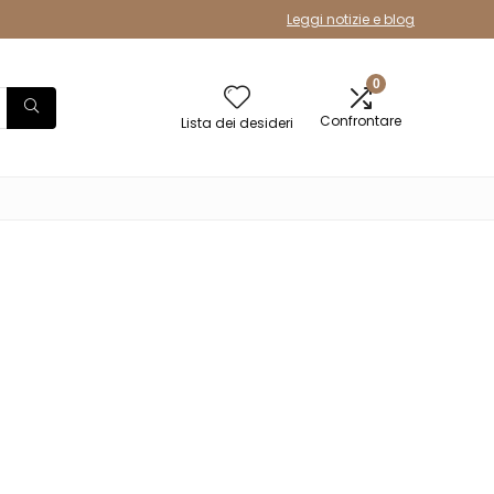
Leggi notizie e blog
0
Confrontare
Lista dei desideri