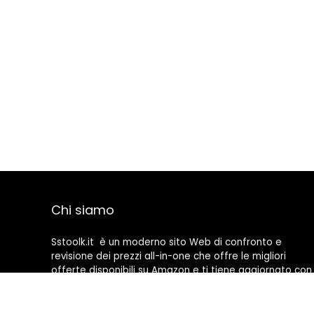
Chi siamo
Sstoolk.it è un moderno sito Web di confronto e
revisione dei prezzi all-in-one che offre le migliori
offerte disponibili su Amazon e ti tiene aggiornato con
gli ultimi blog aggiunti. Tutte le immagini sono di
proprietà dei rispettivi proprietari. Tutti i contenuti
citati derivano dalle rispettive fonti.