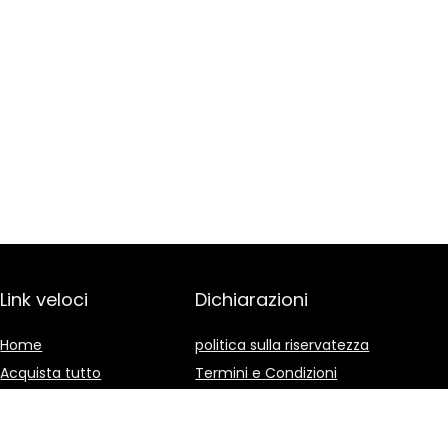
Link veloci
Dichiarazioni
Home
politica sulla riservatezza
Acquista tutto
Termini e Condizioni
Blog
Divulgazione delle
Affiliazioni
I nostri negozi online