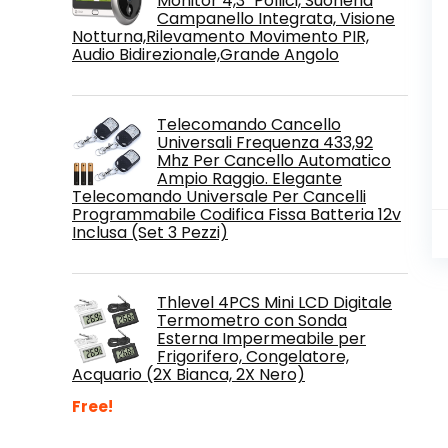
Monitor 4,3" Pollici, Suoneria
Campanello Integrata, Visione
Notturna,Rilevamento Movimento PIR,
Audio Bidirezionale,Grande Angolo
Telecomando Cancello
Universali Frequenza 433,92
Mhz Per Cancello Automatico
Ampio Raggio. Elegante
Telecomando Universale Per Cancelli
Programmabile Codifica Fissa Batteria 12v
Inclusa (Set 3 Pezzi)
Thlevel 4PCS Mini LCD Digitale
Termometro con Sonda
Esterna Impermeabile per
Frigorifero, Congelatore,
Acquario (2X Bianca, 2X Nero)
Free!