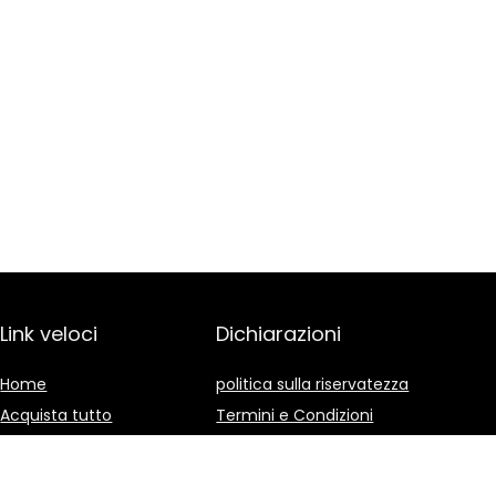
Link veloci
Dichiarazioni
Home
politica sulla riservatezza
Acquista tutto
Termini e Condizioni
Blog
Divulgazione delle
Affiliazioni
I nostri negozi online