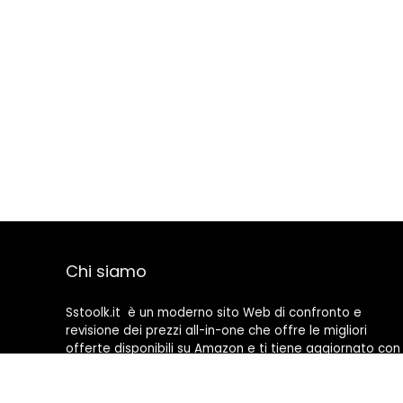
Chi siamo
Sstoolk.it è un moderno sito Web di confronto e
revisione dei prezzi all-in-one che offre le migliori
offerte disponibili su Amazon e ti tiene aggiornato con
gli ultimi blog aggiunti. Tutte le immagini sono di
proprietà dei rispettivi proprietari. Tutti i contenuti
citati derivano dalle rispettive fonti.