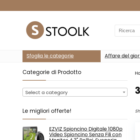
Search
for:
Sfoglia le categorie
Affare del gio
Categorie di Prodotto
H
Select a category
Le migliori offerte!
Sh
EZVIZ Spioncino Digitale 1080p
Video Spioncino Senza Fili con