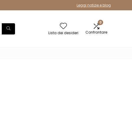
Leggi notizie e blog
0
Confrontare
Lista dei desideri