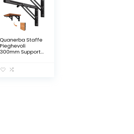
Quanerba Staffe
Pieghevoli
300mm Supporto
Tavolo
Pieghevole,
300mm/12in
Staffe per
Mensole Pesanti,
Tavolo
Pieghevole,
Carico Massimo
60kg (12IN/30cm)