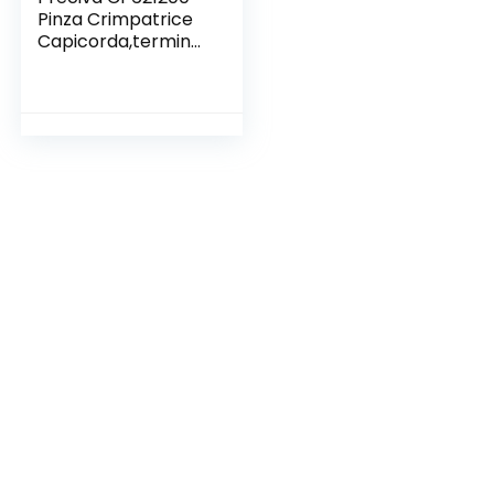
Pinza Crimpatrice
Capicorda,terminal
e Isolato 0.25-10
mm² con 1200
piezzi Connettore
del Cavo