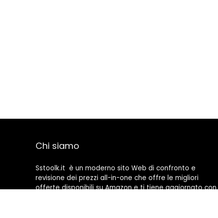
Chi siamo
Sstoolk.it è un moderno sito Web di confronto e
revisione dei prezzi all-in-one che offre le migliori
offerte disponibili su Amazon e ti tiene aggiornato con
gli ultimi blog aggiunti. Tutte le immagini sono di
proprietà dei rispettivi proprietari. Tutti i contenuti
citati derivano dalle rispettive fonti.