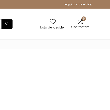
Leggi notizie e blog
0
Confrontare
Lista dei desideri