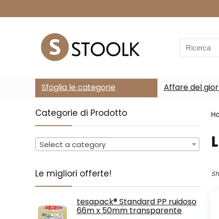
Search
for:
Sfoglia le categorie
Affare del gio
Categorie di Prodotto
H
Select a category
Le migliori offerte!
Sh
tesapack® Standard PP ruidoso
66m x 50mm transparente