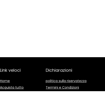
Link veloci
Dichiarazioni
Home
politica sulla riservatezza
Acquista tutto
Termini e Condizioni
Blog
Divulgazione delle
Affiliazioni
I nostri negozi online