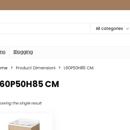
All categories
rno
Blogging
ome
Product Dimensioni
‎L60P50H85 CM
‎L60P50H85 CM
owing the single result