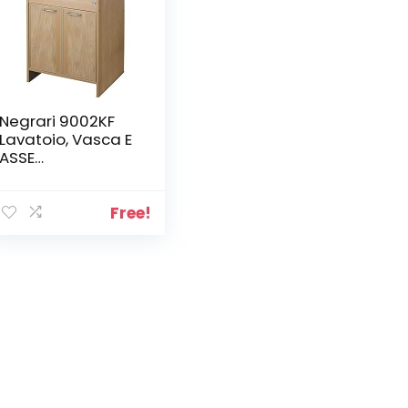
Negrari 9002KF
Lavatoio, Vasca E
ASSE
Bianca/Mobile Ed
Ante Frassino
Free!