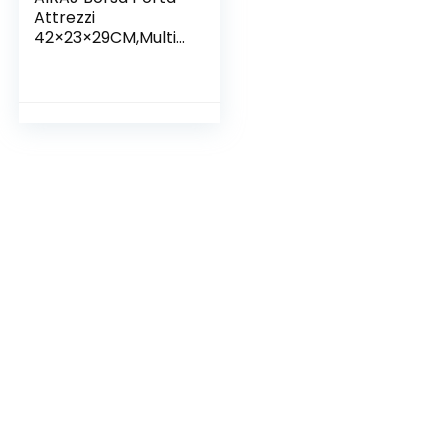
Attrezzi
42×23×29CM,Multif
unzionale a Bocca
Larga,Ampia Borsa
Grande,Base in ABS
Impermeabile,Con
Spallacci
Regolabili,Elettricist
i Borsa degli
Attrezzi,Profession
ale Borsa Attrezzi