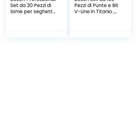
Set da 30 Pezzi di
Pezzi di Punte e Bit
lame per seghetto
V-Line in Titanio ,
alternativo Basic
per Legno, Pietra e
for Wood and
Metallo, Accessori
Metal, per legno e
per Utensili di
metallo, accessorio
Foratura e
per seghetto
Avvitamento
alternativo