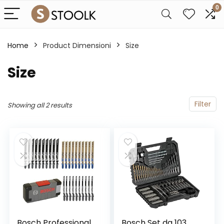
0
Home
Product Dimensioni
‎Size
‎Size
Filter
Showing all 2 results
Bosch Professional
Bosch Set da 103