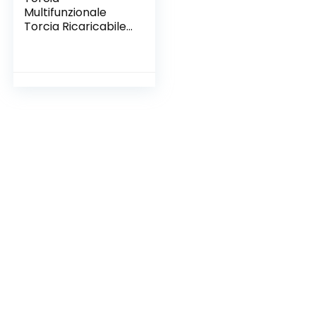
Multifunzionale
Torcia Ricaricabile
Zoomabile a Lungo
Raggio per
Campeggio
Escursionismo
Caccia Astronomia
Sopravvivenza
Allenamento Nero