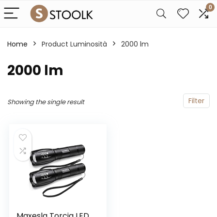
0
Home
Product Luminosità
‎2000 lm
‎2000 lm
Filter
Showing the single result
Maxesla Torcia LED