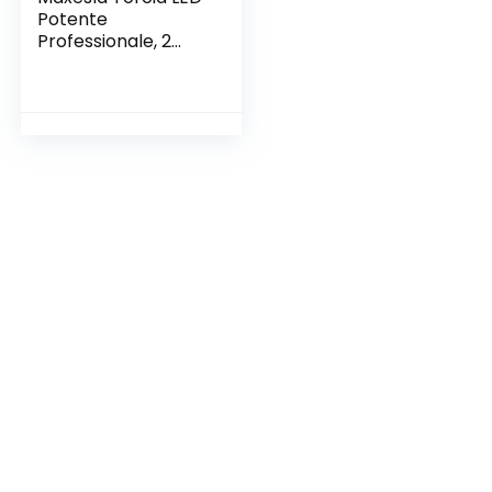
Potente
Professionale, 2
Pezzi Impermeabile
2000 Lumen Super
Luminoso Mini
Torcia Tattica,
Portatile Torcia
Militare Fuoco
Regolabile, Torcia
Potente 5 modalità
di illuminazione