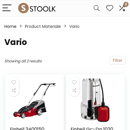
0
Home
Product Materiale
‎Vario
‎Vario
Filter
Showing all 2 results
Einhell 3400150
Einhell Gc-Dp 1020