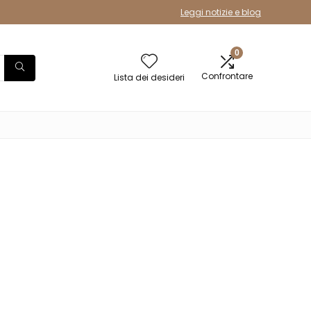
Leggi notizie e blog
0
Confrontare
Lista dei desideri