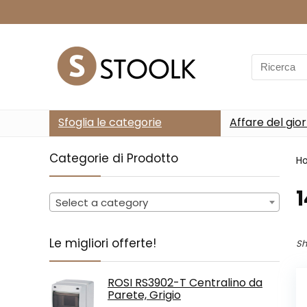
Search
for:
Sfoglia le categorie
Affare del gio
Categorie di Prodotto
H
Select a category
Le migliori offerte!
Sh
ROSI RS3902-T Centralino da
Parete, Grigio