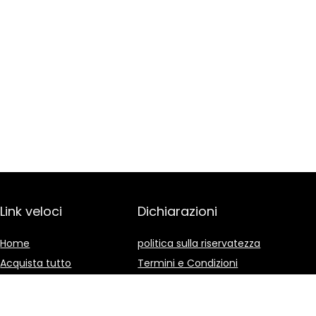
Link veloci
Dichiarazioni
Home
politica sulla riservatezza
Acquista tutto
Termini e Condizioni
Blog
Divulgazione delle
Affiliazioni
I nostri negozi online