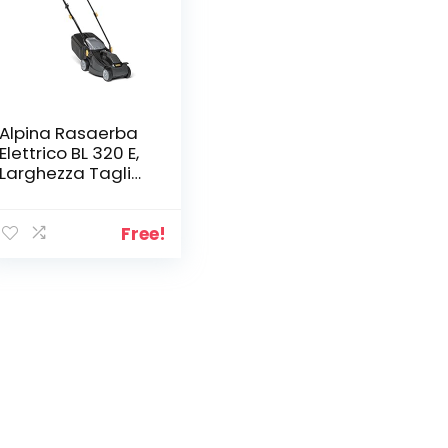
Alpina Rasaerba
Elettrico BL 320 E,
Larghezza Taglio
32 cm, Motore da
1000 W, fino a 300
m², Altezza di
Free!
Taglio Regolabile
in 3 Posizioni,
Sacco di
Raccolta da 25 l