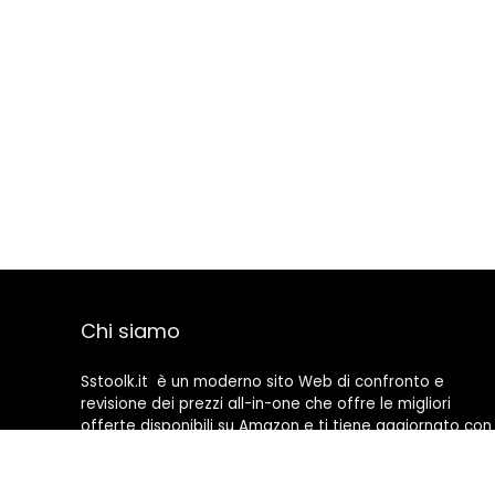
Chi siamo
Sstoolk.it è un moderno sito Web di confronto e
revisione dei prezzi all-in-one che offre le migliori
offerte disponibili su Amazon e ti tiene aggiornato con
gli ultimi blog aggiunti. Tutte le immagini sono di
proprietà dei rispettivi proprietari. Tutti i contenuti
citati derivano dalle rispettive fonti.