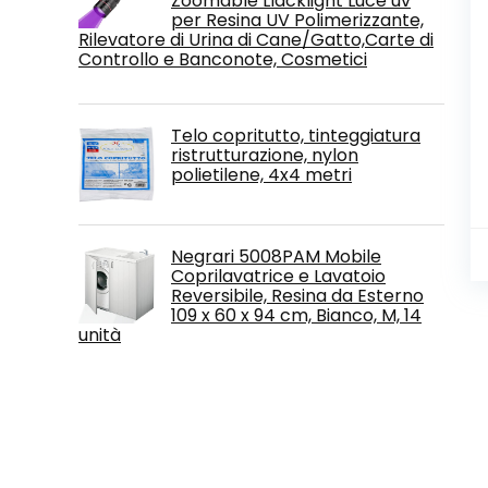
Zoomable Llacklight Luce uv
per Resina UV Polimerizzante,
Rilevatore di Urina di Cane/Gatto,Carte di
Controllo e Banconote, Cosmetici
Telo copritutto, tinteggiatura
ristrutturazione, nylon
polietilene, 4x4 metri
Negrari 5008PAM Mobile
Coprilavatrice e Lavatoio
Reversibile, Resina da Esterno
109 x 60 x 94 cm, Bianco, M, 14
unità