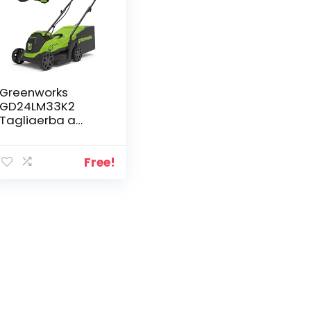
Greenworks
GD24LM33K2
Tagliaerba a
Batteria con
Motore Brushless
per Piccoli Prati
Free!
Fino a 140m²,
Ampiezza di
Taglio 33cm,
Sacca da 30L
CON Batteria da
24V 2Ah &
Caricabatterie,
Garanzia 3 Anni