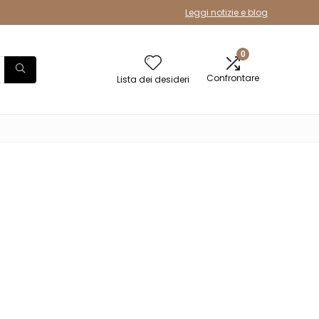
Leggi notizie e blog
0
Confrontare
Lista dei desideri