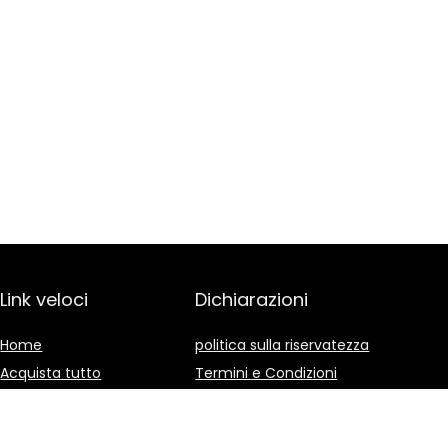
Link veloci
Dichiarazioni
Home
politica sulla riservatezza
Acquista tutto
Termini e Condizioni
Blog
Divulgazione delle
Affiliazioni
I nostri negozi online