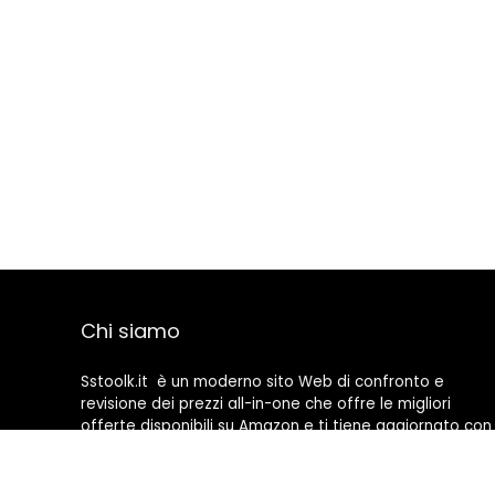
Chi siamo
Sstoolk.it è un moderno sito Web di confronto e
revisione dei prezzi all-in-one che offre le migliori
offerte disponibili su Amazon e ti tiene aggiornato con
gli ultimi blog aggiunti. Tutte le immagini sono di
proprietà dei rispettivi proprietari. Tutti i contenuti
citati derivano dalle rispettive fonti.