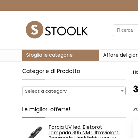
Search
for:
Sfoglia le categorie
Affare del gio
Categorie di Prodotto
H
Select a category
Le migliori offerte!
Sh
Torcia UV led, Eletorot
Lampada 395 NM Ultravioletti