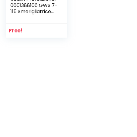
0601388106 GWS 7-
115 Smerigliatrice
Angolare, 720 W, 1.8
kg, 115 mm, Blu, 230
V
Free!