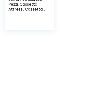
Pezzi, Cassetta
Attrezzi, Cassetta
Degli Attrezzi
Portatile con
Coltello, Martello,
Pinze, Chiave
Regolabile, Livella,
Cacciavite
Magnetico