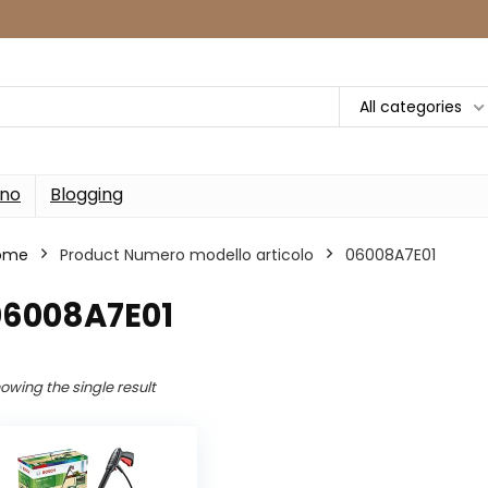
All categories
rno
Blogging
ome
Product Numero modello articolo
‎06008A7E01
06008A7E01
owing the single result