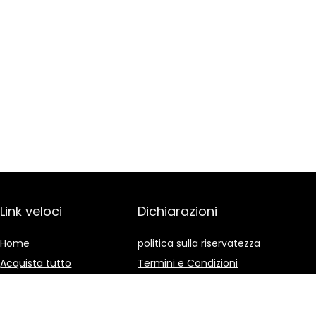
Link veloci
Dichiarazioni
Home
politica sulla riservatezza
Acquista tutto
Termini e Condizioni
Blog
Divulgazione delle
Affiliazioni
I nostri negozi online