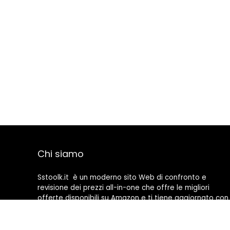
Chi siamo
Sstoolk.it è un moderno sito Web di confronto e
revisione dei prezzi all-in-one che offre le migliori
offerte disponibili su Amazon e ti tiene aggiornato con
gli ultimi blog aggiunti. Tutte le immagini sono di
proprietà dei rispettivi proprietari. Tutti i contenuti
citati derivano dalle rispettive fonti.