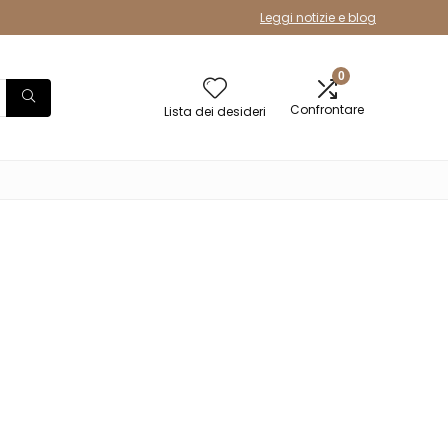
Leggi notizie e blog
0
Confrontare
Lista dei desideri