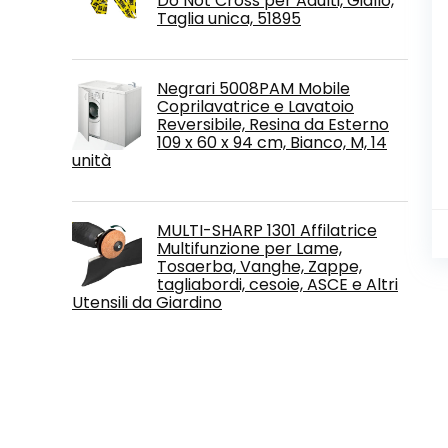
Do Not Cross per Adulti, Giallo,
Taglia unica, 51895
Negrari 5008PAM Mobile
Coprilavatrice e Lavatoio
Reversibile, Resina da Esterno
109 x 60 x 94 cm, Bianco, M, 14
unità
MULTI-SHARP 1301 Affilatrice
Multifunzione per Lame,
Tosaerba, Vanghe, Zappe,
tagliabordi, cesoie, ASCE e Altri
Utensili da Giardino