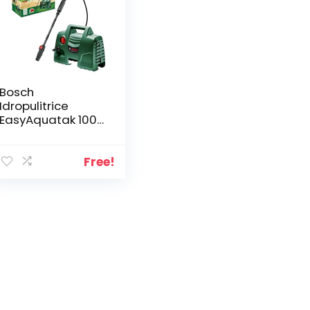
Bosch
Idropulitrice
EasyAquatak 100
Long Lance (1100
W, flessibile da 5
m, portata
Free!
massima: 270 l/h,
ugello con getto
variabile,
confezione in
cartone)