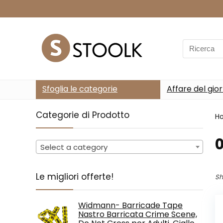
Search
for:
Sfoglia le categorie
Affare del gio
Categorie di Prodotto
H
‎
Select a category
Le migliori offerte!
Sh
Widmann- Barricade Tape
Nastro Barricata Crime Scene,