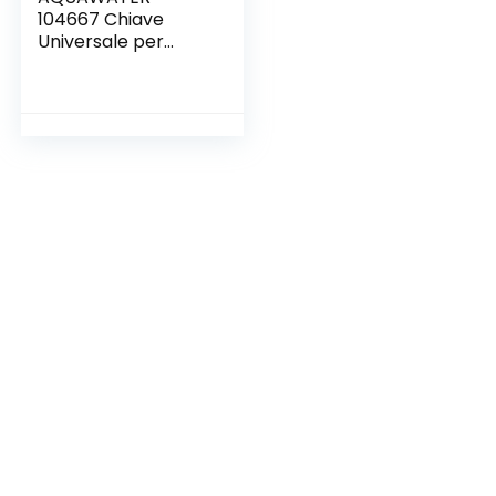
104667 Chiave
Universale per
allentare Il
Supporto del Filtro,
grigio