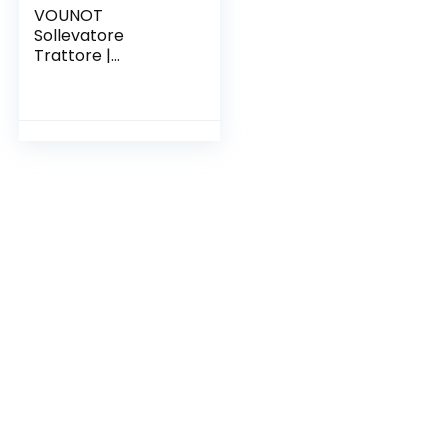
VOUNOT
Sollevatore
Trattore |
Sollevatore
Trattore
Telescopico | 30%
Risparmio di Spazio
| 400kg Max