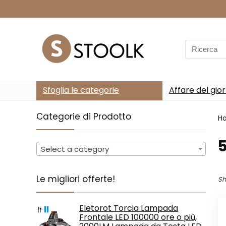
Search
for:
Sfoglia le categorie
Affare del gio
Categorie di Prodotto
H
Select a category
Le migliori offerte!
Sh
Eletorot Torcia Lampada
Frontale LED 100000 ore o più,