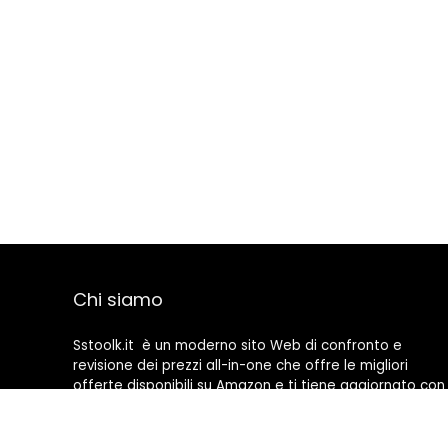
Chi siamo
Sstoolk.it è un moderno sito Web di confronto e
revisione dei prezzi all-in-one che offre le migliori
offerte disponibili su Amazon e ti tiene aggiornato con
gli ultimi blog aggiunti. Tutte le immagini sono di
proprietà dei rispettivi proprietari. Tutti i contenuti
citati derivano dalle rispettive fonti.