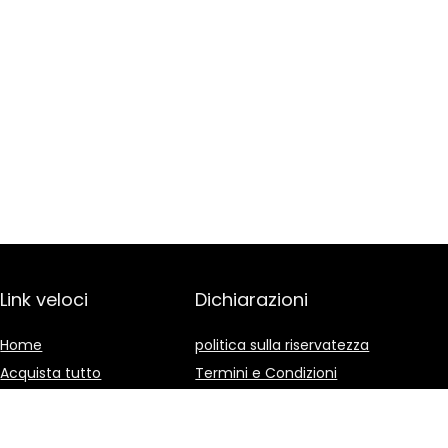
Link veloci
Dichiarazioni
Home
politica sulla riservatezza
Acquista tutto
Termini e Condizioni
Blog
Divulgazione delle
Affiliazioni
I nostri negozi online