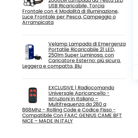
2000LM Lampada da Testa LED
USB Ricaricabile, Torcia
Frontale con 4 Modalità di Illuminazione,
Luce Frontale per Pesca, Campeggio o
Arrampicata
Velamp Lampada di Emergenza
Portatile Ricaricabile 21 LED,
250lm Super Luminosa. con
Caricatore Esterno: più sicura.
Leggera e compatta, Blu
EXCLUSIVE | Radiocomando
Universale Apricancello -
Istruzioni in Italiano –
Multifrequenza da 280 a
868Mhz - Rolling Code e Codice Fisso -
Compatibile Con FAAC GENIUS CAME BFT
NICE – MADE IN ITALY