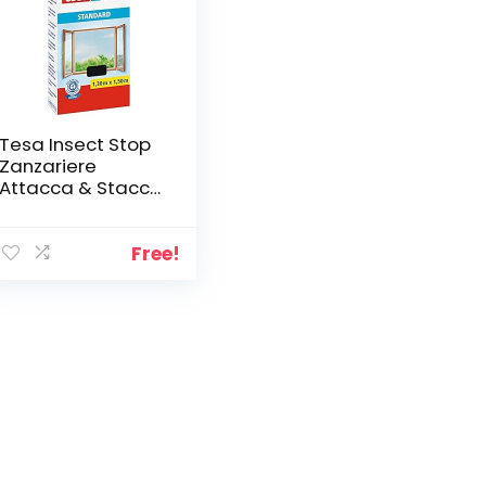
Tesa Insect Stop
Zanzariere
Attacca & Stacca
STANDARD per
Finestre –
Zanzariera
Free!
Adesiva – Rete
per Zanzariera
Regolabile a
Piacere –
Antracite, 130 cm
x 150 cm