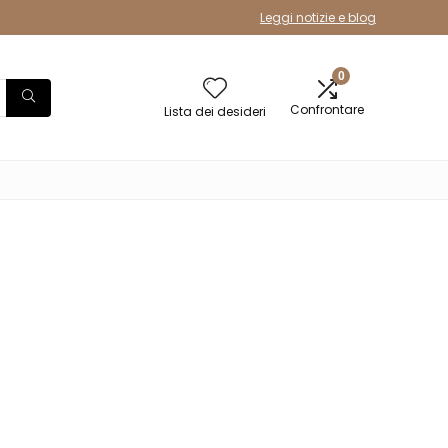
Leggi notizie e blog
0
Confrontare
Lista dei desideri