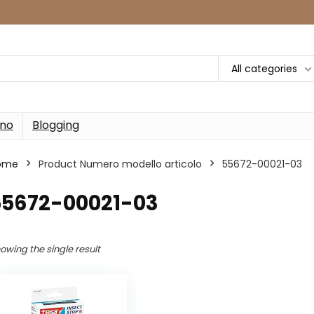
All categories
rno
Blogging
ome
Product Numero modello articolo
‎55672-00021-03
‎55672-00021-03
owing the single result