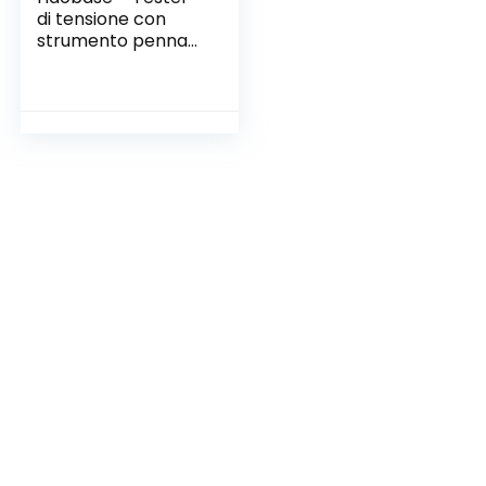
di tensione con
strumento penna
per auto o camion
DC 6 V/12 V/24 V,
per test circuito
elettrico