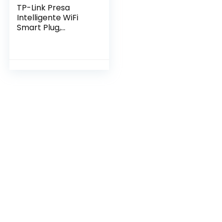
TP-Link Presa
Intelligente WiFi
Smart Plug,
Compatibile con
Alexa e Google
Home, Controllo
Remoto tramite
APP Tapo, 10A,
2300W, confezione
da 2 pezzi (Tapo
P100)