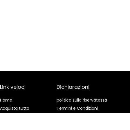
Link veloci
Dichiarazioni
Home
politica sulla riservatezza
Acquista tutto
Termini e Condizioni
Blog
Divulgazione delle
Affiliazioni
I nostri negozi online