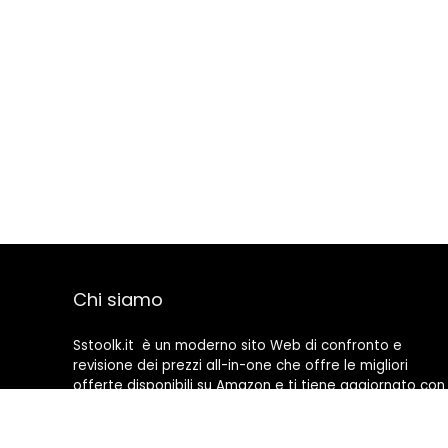
Chi siamo
Sstoolk.it è un moderno sito Web di confronto e
revisione dei prezzi all-in-one che offre le migliori
offerte disponibili su Amazon e ti tiene aggiornato con
gli ultimi blog aggiunti. Tutte le immagini sono di
proprietà dei rispettivi proprietari. Tutti i contenuti
citati derivano dalle rispettive fonti.