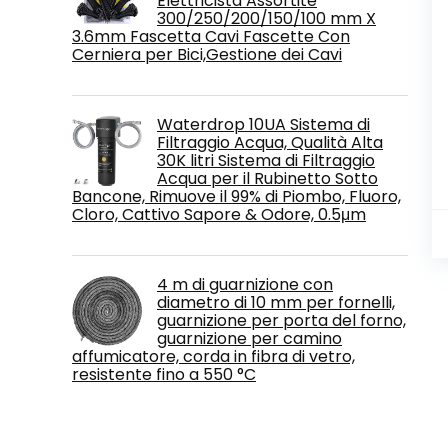
Elettricista Assortite
300/250/200/150/100 mm X
3.6mm Fascetta Cavi Fascette Con
Cerniera per Bici,Gestione dei Cavi
Waterdrop 10UA Sistema di
Filtraggio Acqua, Qualità Alta
30K litri Sistema di Filtraggio
Acqua per il Rubinetto Sotto
Bancone, Rimuove il 99% di Piombo, Fluoro,
Cloro, Cattivo Sapore & Odore, 0.5μm
4 m di guarnizione con
diametro di 10 mm per fornelli,
guarnizione per porta del forno,
guarnizione per camino
affumicatore, corda in fibra di vetro,
resistente fino a 550 °C