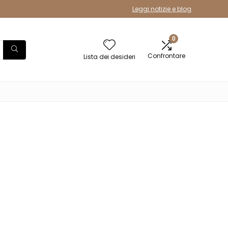
Leggi notizie e blog
0
Confrontare
Lista dei desideri