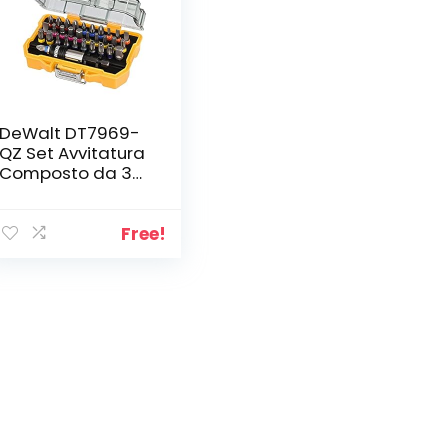
DeWalt DT7969-
QZ Set Avvitatura
Composto da 32
Pezzi Assortiti,
Adattatore
Magnetico 1/4″
Free!