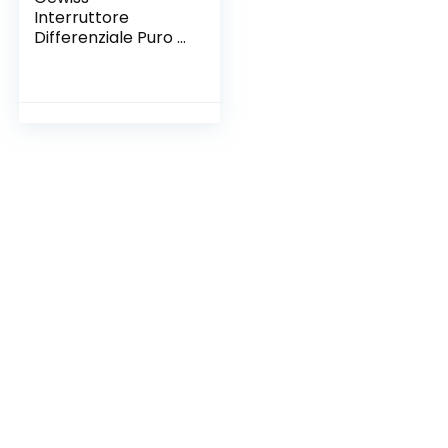
Interruttore
Differenziale Puro –
Idp Na – 2P 25A
Tipo AC Istantaneo
Idn=0,03A 230V – 2
Moduli