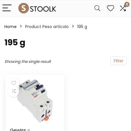
0
Home
Product Peso articolo
‎195 g
‎195 g
Filter
Showing the single result
Gewiss –