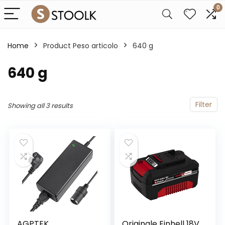
0
Home
Product Peso articolo
‎640 g
‎640 g
Filter
Showing all 3 results
AGPTEK
Originale Einhell 18V