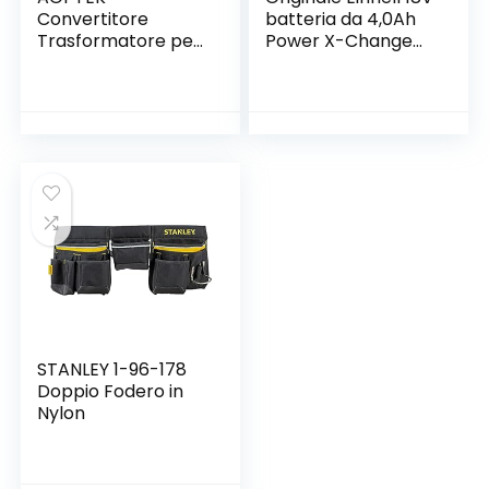
Convertitore
batteria da 4,0Ah
Trasformatore per
Power X-Change
Accendisigari 12V
(18 V, 4 Ah, 900 W,
10A, Adattatore di
senza
Alimentazione per
caricabatteria)
Accendisigari,
Adatto per
Apparecchio per
Auto a 12V Come
Aspirapolvere
dell’Auto, Frigoriferi,
1.2M
STANLEY 1-96-178
Doppio Fodero in
Nylon