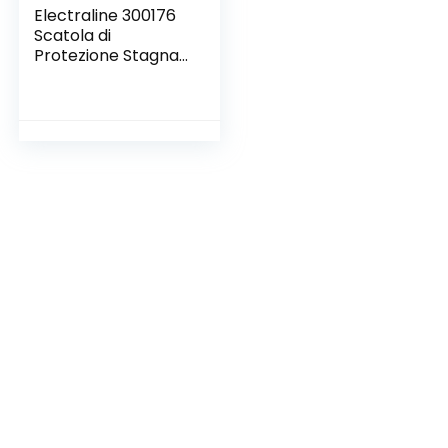
Electraline 300176
Scatola di
Protezione Stagna
per Spina e Presa
Volante
Impermeabile
Ip44, Arancione