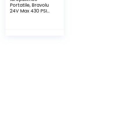
Portatile, Bravolu
24V Max 430 PSI
Idropulitrice a
Batteria con
Accessori,
Lidropulitrice
Portatile a Batteria
con ugello
Multifunzione, Tubo
da 5m, Ideale per
Auto Casa Giardino