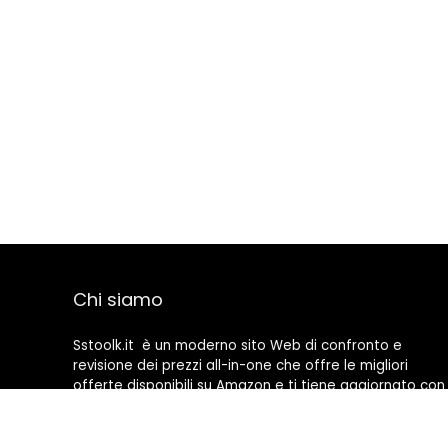
Chi siamo
Sstoolk.it è un moderno sito Web di confronto e
revisione dei prezzi all-in-one che offre le migliori
offerte disponibili su Amazon e ti tiene aggiornato con
gli ultimi blog aggiunti. Tutte le immagini sono di
proprietà dei rispettivi proprietari. Tutti i contenuti
citati derivano dalle rispettive fonti.