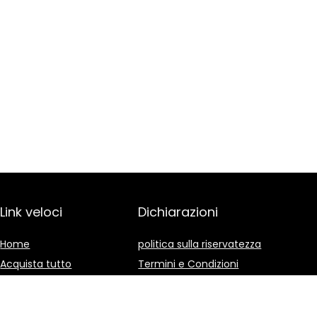
Link veloci
Dichiarazioni
Home
politica sulla riservatezza
Acquista tutto
Termini e Condizioni
Blog
Divulgazione delle
Affiliazioni
I nostri negozi online