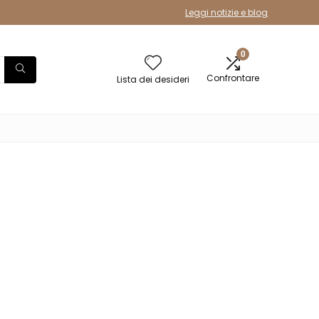
Leggi notizie e blog
0
Confrontare
Lista dei desideri