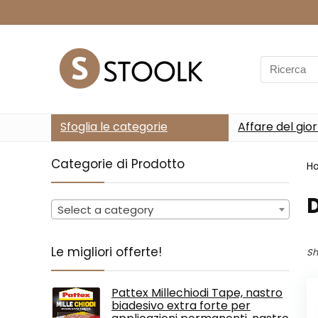
Search
for:
Sfoglia le categorie
Affare del gio
Categorie di Prodotto
H
‎
Select a category
Le migliori offerte!
Sh
Pattex Millechiodi Tape, nastro
biadesivo extra forte per