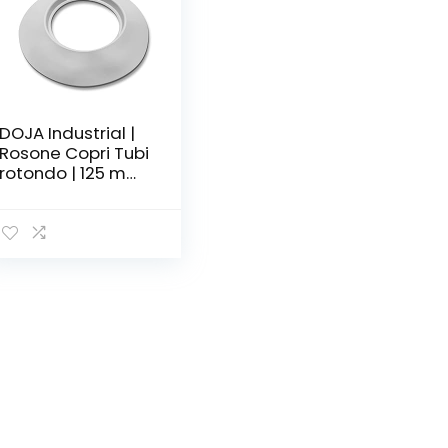
DOJA Industrial |
Rosone Copri Tubi
rotondo | 125 mm
| Colore Bianco |
Rosetta di
Copertura in
Plastica per tubo
di Termosifoni,
Stufa a Pellet,
Canna Fumaria,
Camino a Legna
e Termosifone.