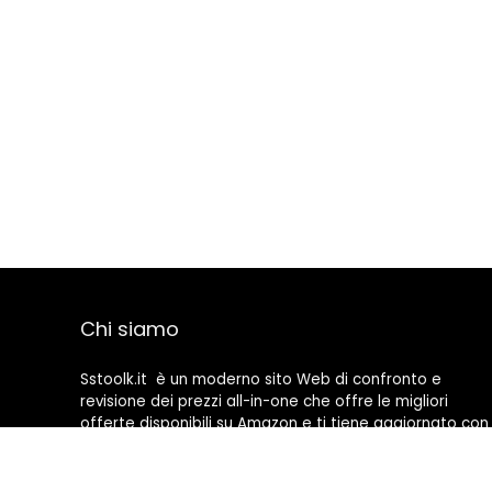
Chi siamo
Sstoolk.it è un moderno sito Web di confronto e
revisione dei prezzi all-in-one che offre le migliori
offerte disponibili su Amazon e ti tiene aggiornato con
gli ultimi blog aggiunti. Tutte le immagini sono di
proprietà dei rispettivi proprietari. Tutti i contenuti
citati derivano dalle rispettive fonti.