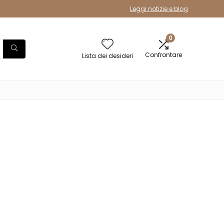
Leggi notizie e blog
0
Confrontare
Lista dei desideri