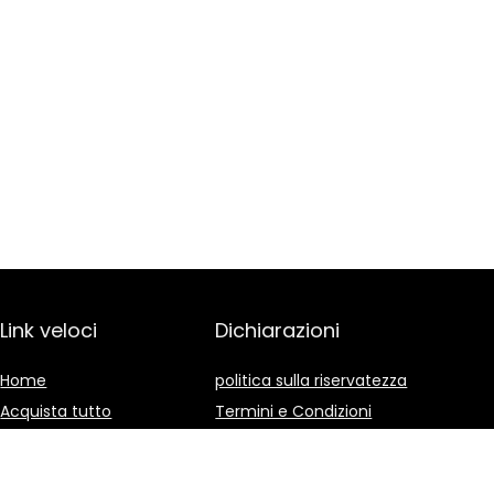
Link veloci
Dichiarazioni
Home
politica sulla riservatezza
Acquista tutto
Termini e Condizioni
Blog
Divulgazione delle
Affiliazioni
I nostri negozi online