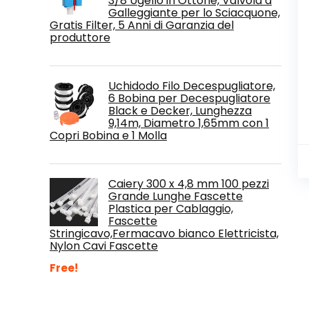
3/8 Ugello in Ottone, Valvola a
Galleggiante per lo Sciacquone,
Gratis Filter, 5 Anni di Garanzia del
produttore
Uchidodo Filo Decespugliatore,
6 Bobina per Decespugliatore
Black e Decker, Lunghezza
9,14m, Diametro 1,65mm con 1
Copri Bobina e 1 Molla
Caiery 300 x 4,8 mm 100 pezzi
Grande Lunghe Fascette
Plastica per Cablaggio,
Fascette
Stringicavo,Fermacavo bianco Elettricista,
Nylon Cavi Fascette
Free!