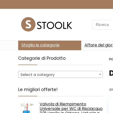
Search
for:
Sfoglia le categorie
Affare del gio
Categorie di Prodotto
H
Select a category
Le migliori offerte!
Sh
Valvola di Riempimento
Universale per WC di Risciacquo